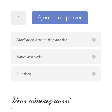
quantité
Ajouter au panier
de
Bague
ajustable
en
Fabrication artisanale française
argent925
et
cabochon
Notice d'entretien
améthyste
serti
Livraison
Vous aimerez aussi
Produits similaires