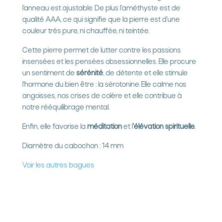
l’anneau est ajustable. De plus l'améthyste est de
qualité AAA, ce qui signifie que la pierre est d'une
couleur très pure, ni chauffée, ni teintée.
Cette pierre permet de lutter contre les passions
insensées et les pensées obsessionnelles. Elle procure
un sentiment de
sérénité
, de détente et elle stimule
l'hormone du bien être : la sérotonine. Elle calme nos
angoisses, nos crises de colère et elle contribue à
notre rééquilibrage mental.
Enfin, elle favorise la
méditation
et l
'élévation spirituelle.
Diamètre du cabochon : 14 mm
Voir les autres bagues