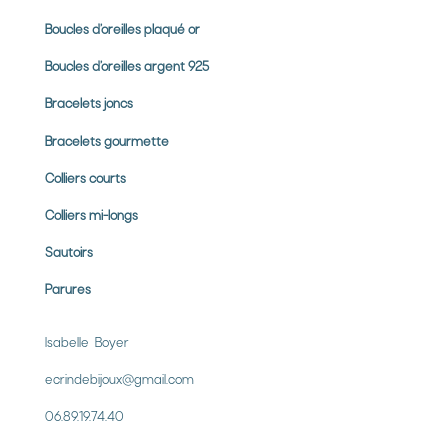
Boucles d’oreilles plaqué or
Boucles d’oreilles argent 925
Bracelets joncs
Bracelets gourmette
Colliers courts
Colliers mi-longs
Sautoirs
Parures
Isabelle Boyer
ecrindebijoux@gmail.com
06.89.19.74.40