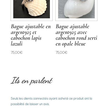
Bague ajustable en
Bague ajustable
argent925 et
argent925 avec
cabochon lapis
cabochon rond serti
lazuli
en opale bleue
75,00
€
75,00
€
Ils en parlent
Commentaires
Seuls les clients connectés ayant acheté ce produit ont la
possibilité de laisser un avis.