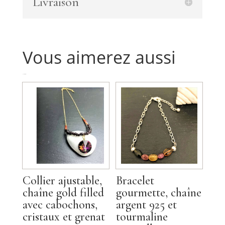
Livraison
plaqué
or
mauvais
oeil
Vous aimerez aussi
Produits similaires
Collier ajustable,
Bracelet
chaîne gold filled
gourmette, chaîne
avec cabochons,
argent 925 et
cristaux et grenat
tourmaline