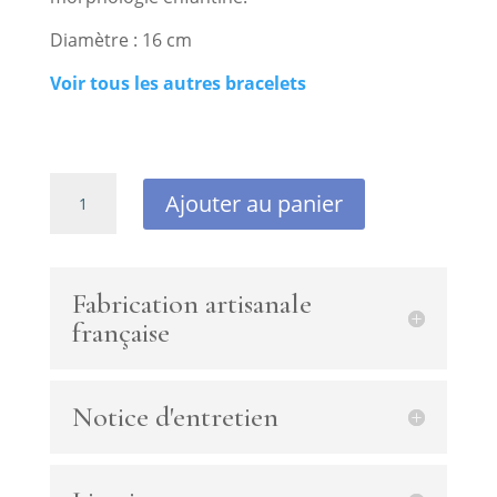
Diamètre : 16 cm
Voir tous les autres bracelets
quantité
Ajouter au panier
de
bracelet
fantaisie
pour
Fabrication artisanale
enfants
française
avec
perles
de
Notice d'entretien
Bohème
bleues
et
breloque