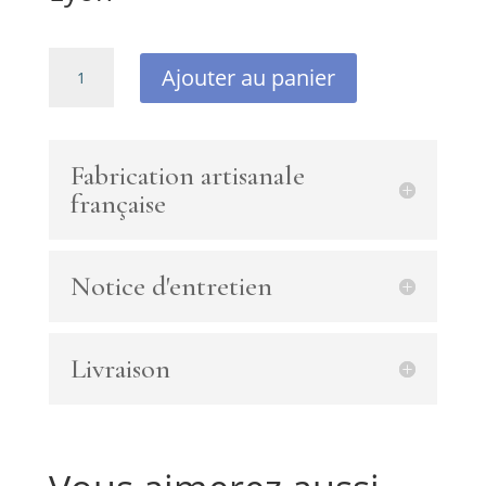
quantité
Ajouter au panier
de
Boucles
d’oreilles
argent
Fabrication artisanale
925
française
avec
cornaline,
améthyste
Notice d'entretien
et
papillon
Swarovski
Livraison