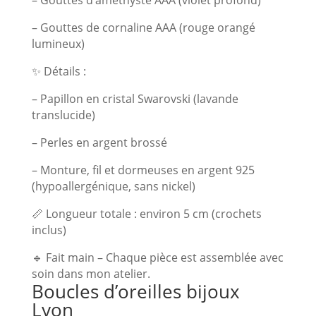
– Gouttes d’améthyste AAA (violet profond)
– Gouttes de cornaline AAA (rouge orangé
lumineux)
✨ Détails :
– Papillon en cristal Swarovski (lavande
translucide)
– Perles en argent brossé
– Monture, fil et dormeuses en argent 925
(hypoallergénique, sans nickel)
📏 Longueur totale : environ 5 cm (crochets
inclus)
🔹 Fait main – Chaque pièce est assemblée avec
soin dans mon atelier.
Boucles d’oreilles bijoux
Lyon