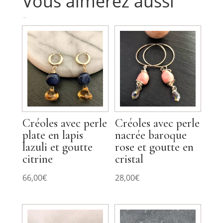
Vous aimerez aussi
Produits similaires
Créoles avec perle
Créoles avec perle
plate en lapis
nacrée baroque
lazuli et goutte
rose et goutte en
citrine
cristal
66,00
€
28,00
€