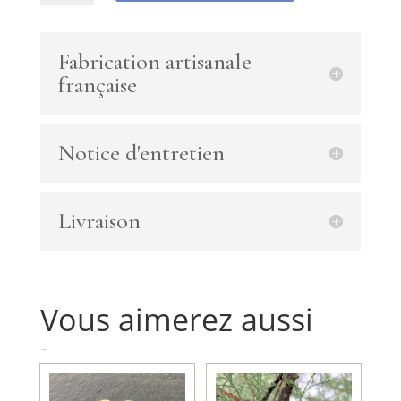
Créoles
avec
perles
Fabrication artisanale
plaqué
française
or
et
gouttes
Notice d'entretien
péridot,
aigue
marine,
topaze,
Livraison
citrine
Vous aimerez aussi
Produits similaires