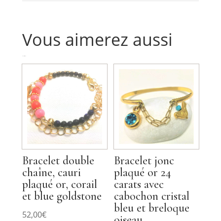
breloques
Vous aimerez aussi
Produits similaires
Bracelet double
Bracelet jonc
chaîne, cauri
plaqué or 24
plaqué or, corail
carats avec
et blue goldstone
cabochon cristal
bleu et breloque
52,00
€
oiseau