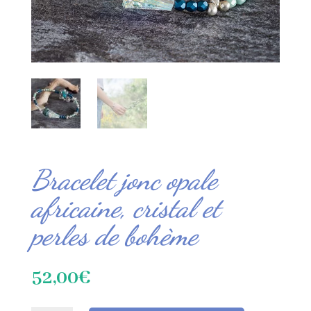
Bracelet jonc opale
africaine, cristal et
perles de bohème
52,00
€