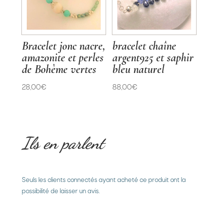
Bracelet jonc nacre,
bracelet chaîne
amazonite et perles
argent925 et saphir
de Bohème vertes
bleu naturel
28,00
€
88,00
€
Ils en parlent
Commentaires
Seuls les clients connectés ayant acheté ce produit ont la
possibilité de laisser un avis.