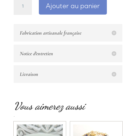
quantité
Ajouter au panier
de
Bracelet
jonc
opale
Fabrication artisanale française
africaine,
cristal
et
Notice d'entretien
perles
de
bohème
Livraison
Vous aimerez aussi
Produits similaires