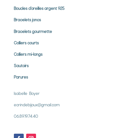
Boucles d’oreilles argent 925
Bracelets joncs
Bracelets gourmette
Colliers courts
Colliers mi-longs
Sautoirs
Parures
Isabelle Boyer
ecrindebijoux@gmail.com
06.89.19.74.40