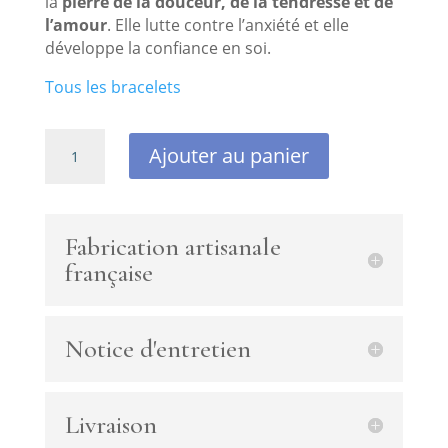
la
pierre de la douceur, de la tendresse et de
l’amour
. Elle lutte contre l’anxiété et elle
développe la confiance en soi.
Tous les bracelets
quantité
Ajouter au panier
de
Bracelet
double
chaîne
Fabrication artisanale
et
française
médaille
plaqué
or
Notice d'entretien
avec
onyx
et
rhodochrosite
Livraison