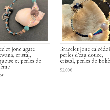
celet jonc agate
Bracelet jonc calcédoi
twana, cristal,
perles d’eau douce,
quoise et perles de
cristal, perles de Bo
hème
52,00
€
0
€