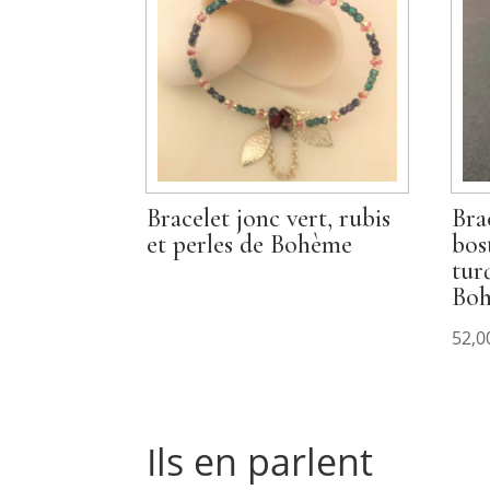
Bracelet jonc vert, rubis
Bra
et perles de Bohème
bos
tur
Bo
52,0
Ils en parlent
Commentaires