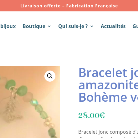
Livraison offerte – Fabrication Française
 bijoux
Boutique
Qui suis-je ?
Actualités
G
Bracelet j
amazonite
Bohème v
28,00
€
Bracelet jonc composé d’