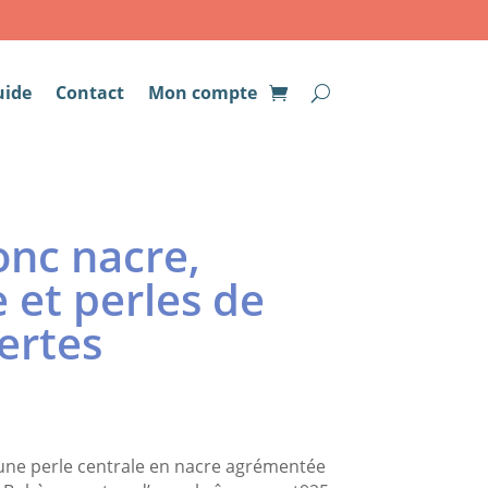
uide
Contact
Mon compte
onc nacre,
 et perles de
ertes
une perle centrale en nacre agrémentée