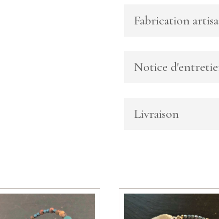
jonc
nacre,
Fabrication artisa
amazonite
et
perles
de
Notice d'entreti
Bohème
vertes
Livraison