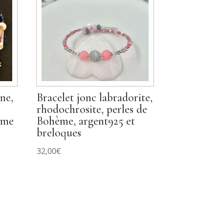
ne,
Bracelet jonc labradorite,
rhodochrosite, perles de
hème
Bohème, argent925 et
breloques
32,00
€