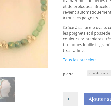
d’amazonite, de perles d
et de breloques. Bracelet 
revient automatiquement à
à tous les poignets.
Grâce à sa forme ovale, c
les poignets et il possèd
couleurs printanières trè
breloques feuille filigrané
très raffiné.
Tous les bracelets
pierre
quantité
Ajouter a
de
Bracelet