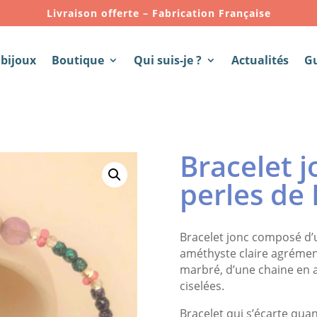
Livraison offerte – Fabrication Française
 bijoux
Boutique
Qui suis-je ?
Actualités
G
Bracelet j
perles de
Bracelet jonc composé d’u
améthyste claire agrémen
marbré, d’une chaine en 
ciselées.
Bracelet qui s’écarte quand