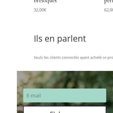
breloques
per
32,00
€
62,0
Ils en parlent
Commentaires
Seuls les clients connectés ayant acheté ce prod