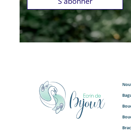
S'abonner
Nou
Bagu
Bouc
Bouc
Brac