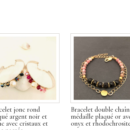
celet jonc rond
Bracelet double chaîn
qué argent noir et
médaille plaqué or av
nc avec cristaux et
onyx et rhodochrosit