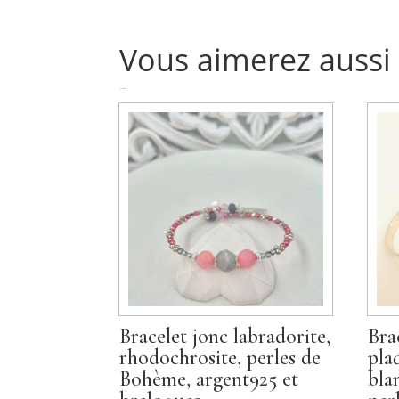
Vous aimerez aussi
Produits similaires
Bracelet jonc labradorite,
Bra
rhodochrosite, perles de
pla
Bohème, argent925 et
bla