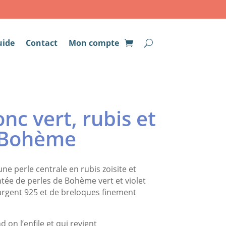
uide
Contact
Mon compte
onc vert, rubis et
 Bohème
ne perle centrale en rubis zoisite et
tée de perles de Bohème vert et violet
argent 925 et de breloques finement
 on l’enfile et qui revient