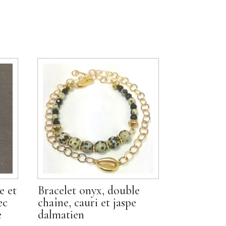
e et
Bracelet onyx, double
ec
chaîne, cauri et jaspe
e
dalmatien