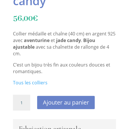
candy
56,00
€
Collier médaille et chaîne (40 cm) en argent 925
avec
aventurine
et
jade candy
.
Bijou
ajustable
avec sa chaînette de rallonge de 4
cm.
C’est un bijou très fin aux couleurs douces et
romantiques.
Tous les colliers
quantité
Ajouter au panier
de
Collier
médaille
et
Fabrication artisanale