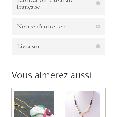
chaîne
française
argent925
avec
rondelles
Notice d'entretien
aventurine
et
jade
candy
Livraison
Vous aimerez aussi
Produits similaires