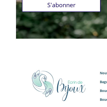
S'abonner
Nou
Bagu
Bouc
Bouc