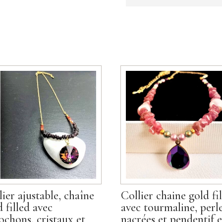
précieuses
lier ajustable, chaîne
Collier chaine gold fi
d filled avec
avec tourmaline, perl
ochons, cristaux et
nacrées et pendentif 