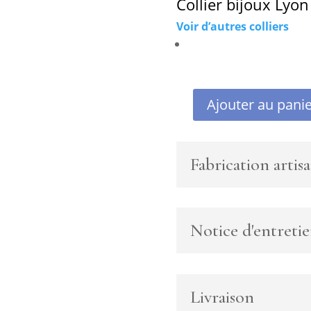
Collier bijoux Lyon
Voir d’autres colliers
Ajouter au pani
quantité
de
Collier
Fabrication artisa
choker
court
en
perles
de
Notice d'entreti
culture
d'eau
douce
avec
Livraison
pierres