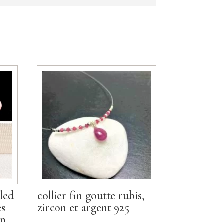
lled
collier fin goutte rubis,
es
zircon et argent 925
en