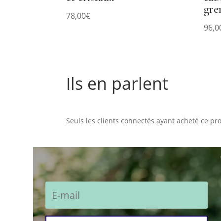
gre
78,00
€
96,0
Ils en parlent
Commentaires
Seuls les clients connectés ayant acheté ce prod