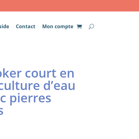
uide
Contact
Mon compte
oker court en
culture d’eau
c pierres
s