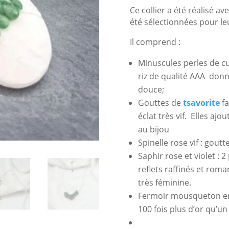
Ce collier a été réalisé av
été sélectionnées pour leur
Il comprend :
Minuscules perles de c
riz de qualité AAA donna
douce;
Gouttes de
tsavorite
fa
éclat très vif. Elles aj
au bijou
Spinelle rose vif : goutt
Saphir rose et violet : 
reflets raffinés et rom
très féminine.
Fermoir mousqueton en 
100 fois plus d’or qu’u