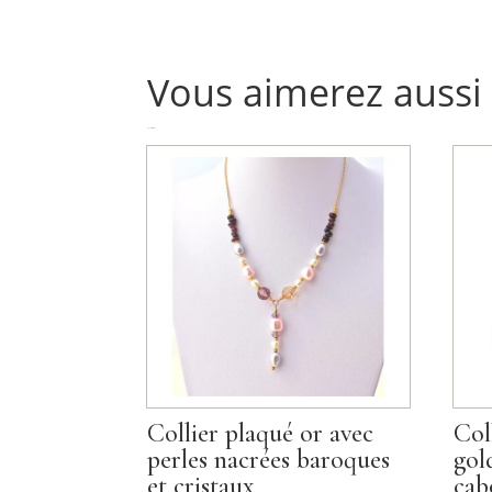
Vous aimerez aussi
Produits similaires
Collier plaqué or avec
Col
perles nacrées baroques
gol
et cristaux
cab