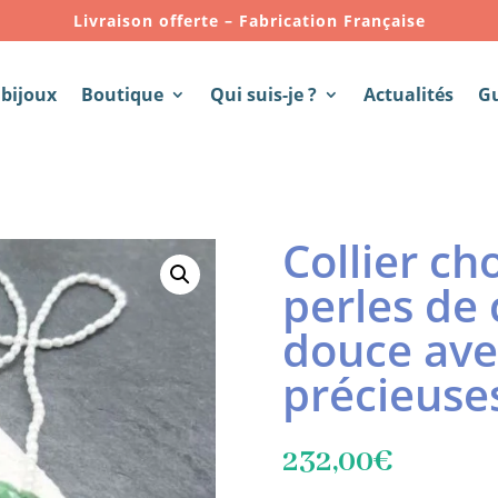
Livraison offerte – Fabrication Française
 bijoux
Boutique
Qui suis-je ?
Actualités
G
Collier ch
perles de 
douce ave
précieuse
232,00
€