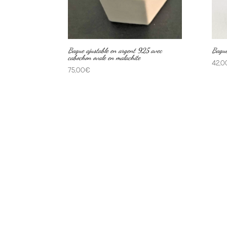
Bague ajustable en argent 925 avec
Bague
cabochon ovale en malachite
42,0
75,00
€