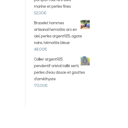
pompon fourrure bleu
marine et perles fines
52,00
€
Bracelet hommes
artisanal hematite arc en
ciel, perles argent925, agate
noire, hématite bleue
48,00
€
Collier argent925
pendentif cristal taillé serti,
perles d'eau douce et gouttes
d'améthyste
172,00
€