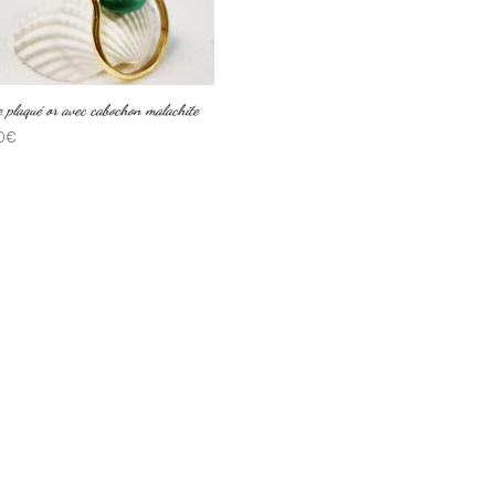
 plaqué or avec cabochon malachite
0
€