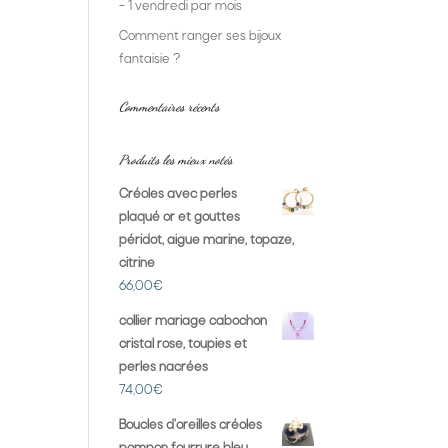
– 1 vendredi par mois
Comment ranger ses bijoux
fantaisie ?
Commentaires récents
Produits les mieux notés
Créoles avec perles
plaqué or et gouttes
péridot, aigue marine, topaze,
citrine
66,00
€
collier mariage cabochon
cristal rose, toupies et
perles nacrées
74,00
€
Boucles d'oreilles créoles