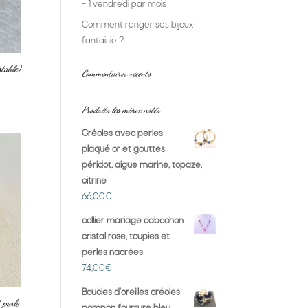
– 1 vendredi par mois
Comment ranger ses bijoux
fantaisie ?
table)
Commentaires récents
Produits les mieux notés
Créoles avec perles
plaqué or et gouttes
péridot, aigue marine, topaze,
citrine
66,00
€
collier mariage cabochon
cristal rose, toupies et
perles nacrées
74,00
€
Boucles d'oreilles créoles
 perle