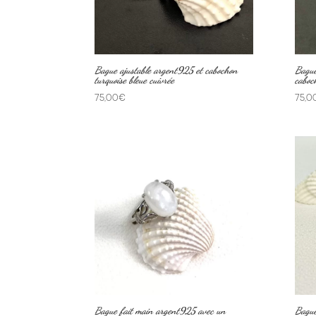
Bague ajustable argent925 et cabochon
Bague
turquoise bleue cuivrée
caboc
75,00
€
75,0
Bague fait main argent925 avec un
Bague