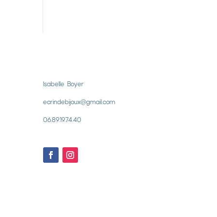
Isabelle Boyer
ecrindebijoux@gmail.com
06.89.19.74.40