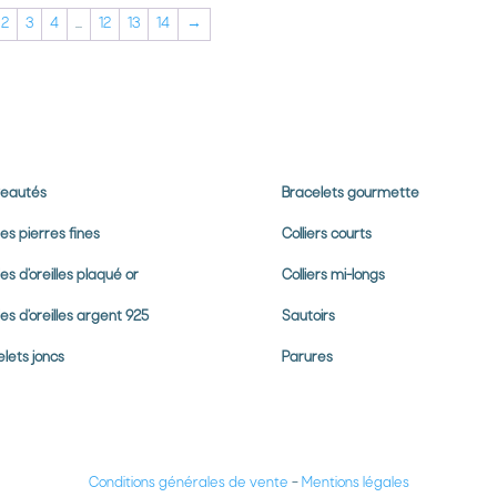
2
3
4
…
12
13
14
→
eautés
Bracelets gourmette
es pierres
fines
Colliers courts
es d’oreilles plaqué or
Colliers mi-longs
es d’oreilles argent 925
Sautoirs
lets joncs
Parures
Conditions générales de vente
–
Mentions légales