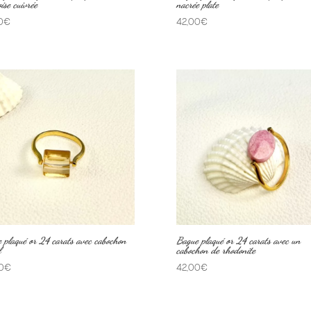
ise cuivrée
nacrée plate
0
€
42,00
€
 plaqué or 24 carats avec cabochon
Bague plaqué or 24 carats avec un
l
cabochon de rhodonite
0
€
42,00
€