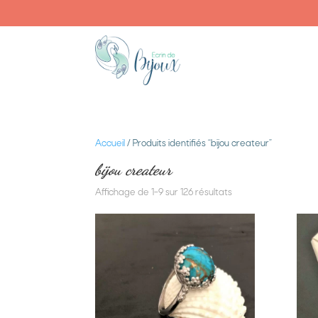
Accueil
/ Produits identifiés “bijou createur”
bijou createur
Affichage de 1–9 sur 126 résultats