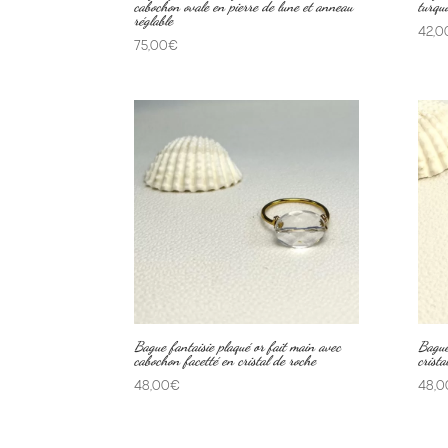
cabochon ovale en pierre de lune et anneau
turquo
réglable
42,0
75,00
€
Bague fantaisie plaqué or fait main avec
Bague
cabochon facetté en cristal de roche
crista
48,00
€
48,0