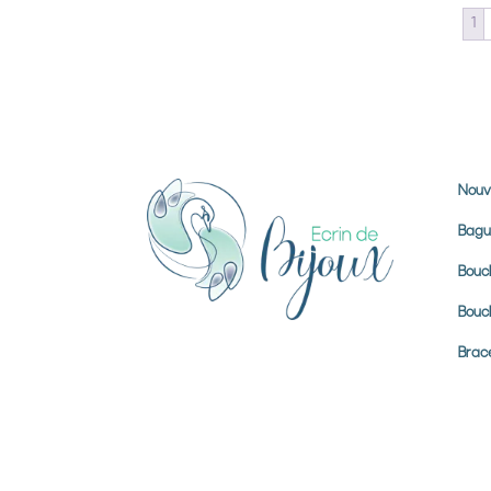
1
Nouv
Bagu
Boucl
Boucl
Brace