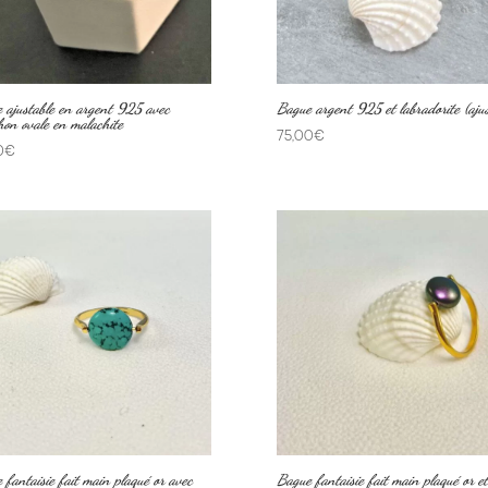
 ajustable en argent 925 avec
Bague argent 925 et labradorite (ajus
hon ovale en malachite
75,00
€
0
€
 fantaisie fait main plaqué or avec
Bague fantaisie fait main plaqué or et