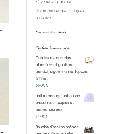
– 1 vendredi par mois
Comment ranger ses bijoux
fantaisie ?
vec
Commentaires récents
Produits les mieux notés
Créoles avec perles
plaqué or et gouttes
péridot, aigue marine, topaze,
citrine
66,00
€
collier mariage cabochon
cristal rose, toupies et
perles nacrées
74,00
€
Boucles d'oreilles créoles
avec