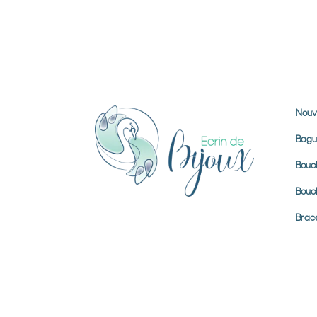
Nouv
Bagu
Boucl
Boucl
Brace