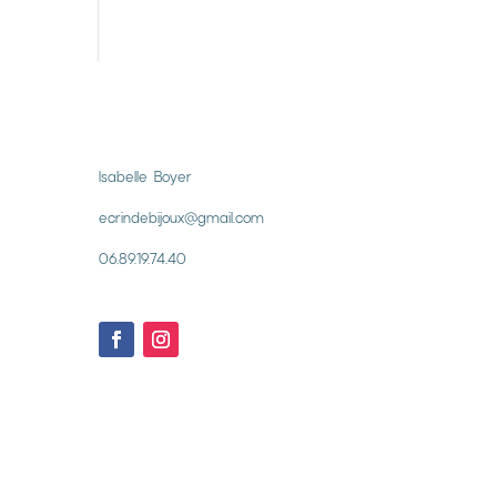
Isabelle Boyer
ecrindebijoux@gmail.com
06.89.19.74.40