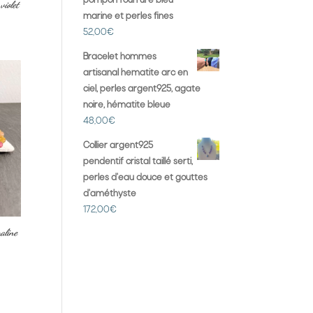
pompon fourrure bleu
violet
marine et perles fines
52,00
€
Bracelet hommes
artisanal hematite arc en
ciel, perles argent925, agate
noire, hématite bleue
48,00
€
Collier argent925
pendentif cristal taillé serti,
perles d'eau douce et gouttes
d'améthyste
172,00
€
aline