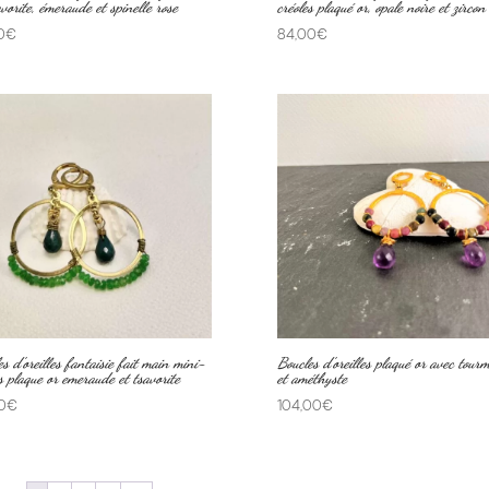
vorite, émeraude et spinelle rose
créoles plaqué or, opale noire et zircon 
0
€
84,00
€
s d’oreilles fantaisie fait main mini-
Boucles d’oreilles plaqué or avec tourm
s plaque or emeraude et tsavorite
et améthyste
0
€
104,00
€