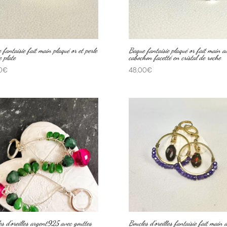
 fantaisie fait main plaqué or et perle
Bague fantaisie plaqué or fait main a
e plate
cabochon facetté en cristal de roche
0
€
48,00
€
es d’oreilles argent925 avec gouttes
Boucles d’oreilles fantaisie fait main 