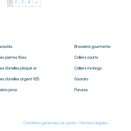
1
2
3
4
→
eautés
Bracelets gourmette
es pierres
fines
Colliers courts
es d’oreilles plaqué or
Colliers mi-longs
es d’oreilles argent 925
Sautoirs
lets joncs
Parures
Conditions générales de vente
–
Mentions légales