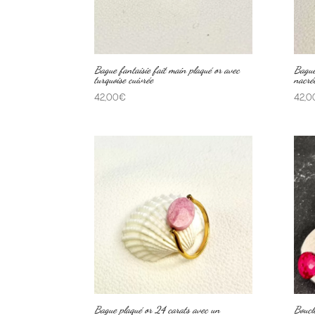
Bague fantaisie fait main plaqué or avec
Bague
turquoise cuivrée
nacré
42,00
€
42,0
Bague plaqué or 24 carats avec un
Boucl