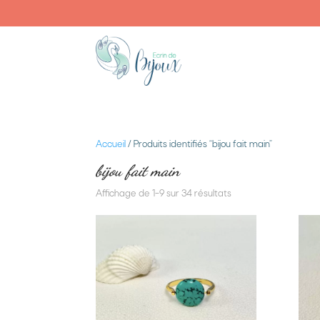
Accueil
/ Produits identifiés “bijou fait main”
bijou fait main
Affichage de 1–9 sur 34 résultats