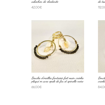
cabochon de rhodonite
de tsa
42,00
€
112,0
Boucles d’oreilles fantaisie fait main créoles
Boucle
plaqué or avec opale de feu et spinelle noire
creole
66,00
€
84,0