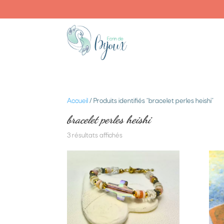
Accueil
/ Produits identifiés “bracelet perles heishi”
bracelet perles heishi
3 résultats affichés