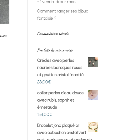
– 1 vendredi par mois
Comment ranger ses bijoux
fantaisie ?
Commentaires récents
onite
Produits les mieux notés
Créoles avec perles
nacrées baroques roses
et gouttes cristal facetté
28,00
€
collier perles d'eau douce
avec rubis, saphir et
émeraude
158,00
€
Bracelet jonc plaqué or
avec cabochon cristal vert