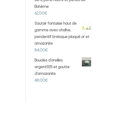
serti, perle nacre et perles de
Bohème
62,00
€
Sautoir fantaisie haut de
gamme avec chaîne,
pendentif breloque plaqué or et
amazonite
84,00
€
Boucles d'oreilles
argent925 et goutte
d'amazonite
48,00
€