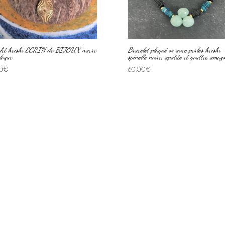
let heishi ECRIN de BIJOUX nacre
Bracelet plaqué or avec perles heishi
loque
spinelle noire, apatite et gouttes amaz
0
€
60,00
€