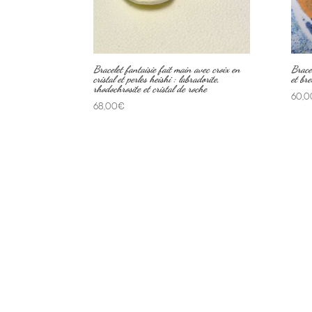
Bracelet fantaisie fait main avec croix en
Brace
cristal et perles heishi : labradorite,
et bre
rhodochrosite et cristal de roche
60,0
68,00
€