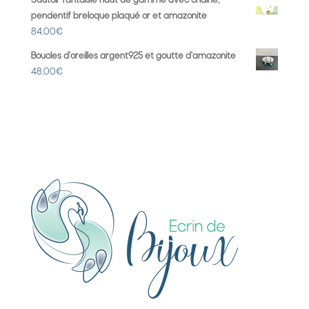
Sautoir fantaisie haut de gamme avec chaîne,
pendentif breloque plaqué or et amazonite
84,00
€
Boucles d'oreilles argent925 et goutte d'amazonite
48,00
€