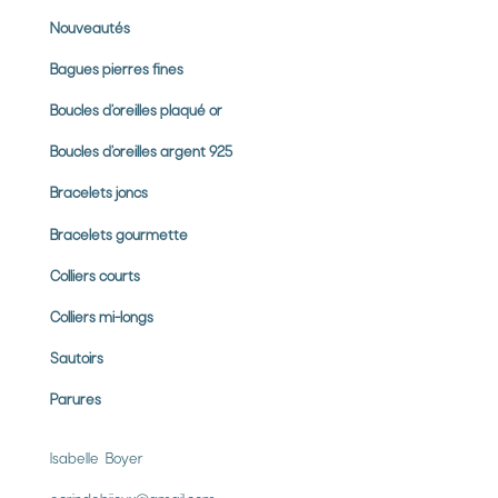
Nouveautés
Bagues pierres
fines
Boucles d’oreilles plaqué or
Boucles d’oreilles argent 925
Bracelets joncs
Bracelets gourmette
Colliers courts
Colliers mi-longs
Sautoirs
Parures
Isabelle Boyer