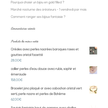
Pourquoi choisir un bijou en gold filled ?
Marché nocturne des créateurs – 1 vendredi par mois
Comment ranger ses bijoux fantaisie ?
Commentaires récents
Produits les mieux notés
Créoles avec perles nacrées baroques roses et
gouttes cristal facetté
28,00
€
collier perles d'eau douce avec rubis, saphir et
émeraude
158,00
€
Bracelet jonc plaqué or avec cabochon cristal vert
serti, perle nacre et perles de Bohème
62,00
€