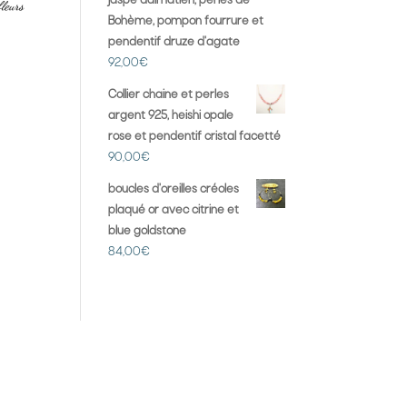
jaspe dalmatien, perles de
fleurs
Bohème, pompon fourrure et
pendentif druze d'agate
92,00
€
Collier chaine et perles
argent 925, heishi opale
rose et pendentif cristal facetté
90,00
€
boucles d'oreilles créoles
plaqué or avec citrine et
blue goldstone
84,00
€