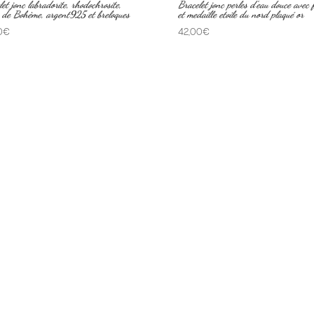
et jonc labradorite, rhodochrosite,
Bracelet jonc perles d’eau douce avec 
s de Bohème, argent925 et breloques
et medaille etoile du nord plaqué or
0
€
42,00
€