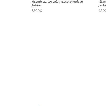
Bracelet jonc cornaline, cristal et perles de
Bracel
bohème
perle
52,00
€
32,0