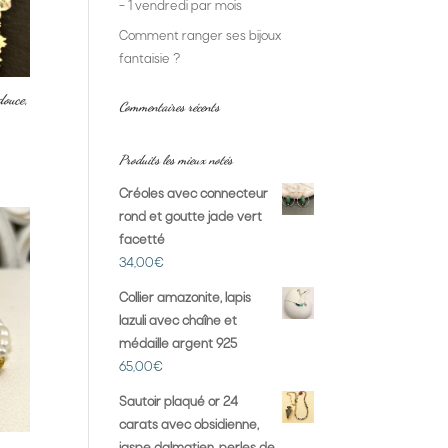
– 1 vendredi par mois
Comment ranger ses bijoux
fantaisie ?
douce,
Commentaires récents
Produits les mieux notés
Créoles avec connecteur
rond et goutte jade vert
facetté
34,00
€
Collier amazonite, lapis
lazuli avec chaîne et
médaille argent 925
65,00
€
Sautoir plaqué or 24
carats avec obsidienne,