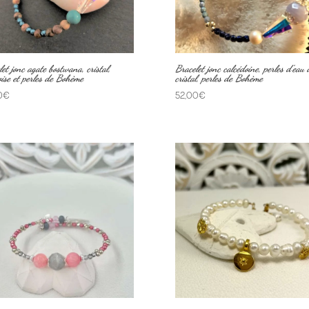
et jonc agate bostwana, cristal,
Bracelet jonc calcédoine, perles d’eau 
oise et perles de Bohème
cristal, perles de Bohème
0
€
52,00
€