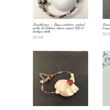
Bracelet jonc – Bijoux amétrine, cristral,
Bracel
perles de Bohème, chaine argent 925 et
turqu
breloque étoile
52,0
52,00
€