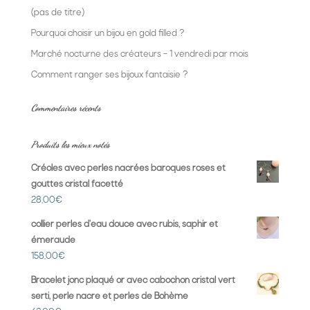
(pas de titre)
Pourquoi choisir un bijou en gold filled ?
Marché nocturne des créateurs – 1 vendredi par mois
Comment ranger ses bijoux fantaisie ?
Commentaires récents
Produits les mieux notés
Créoles avec perles nacrées baroques roses et
gouttes cristal facetté
28,00
€
collier perles d'eau douce avec rubis, saphir et
émeraude
158,00
€
Bracelet jonc plaqué or avec cabochon cristal vert
serti, perle nacre et perles de Bohème