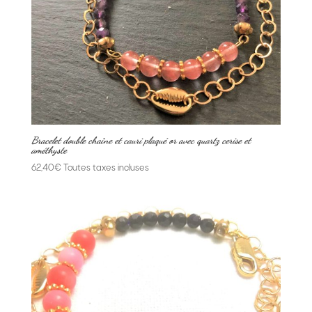
Bracelet double chaîne et cauri plaqué or avec quartz cerise et
améthyste
62,40
€
Toutes taxes incluses