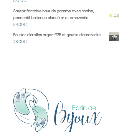
62,00
€
Sautoir fantaisie haut de gamme avec chaîne,
pendentif breloque plaqué or et amazonite
84,00
€
Boucles d'oreilles argent925 et goutte d'amazonite
48,00
€