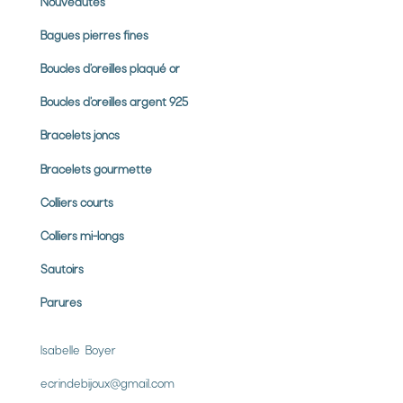
Nouveautés
Bagues pierres
fines
Boucles d’oreilles plaqué or
Boucles d’oreilles argent 925
Bracelets joncs
Bracelets gourmette
Colliers courts
Colliers mi-longs
Sautoirs
Parures
Isabelle Boyer
ecrindebijoux@gmail.com