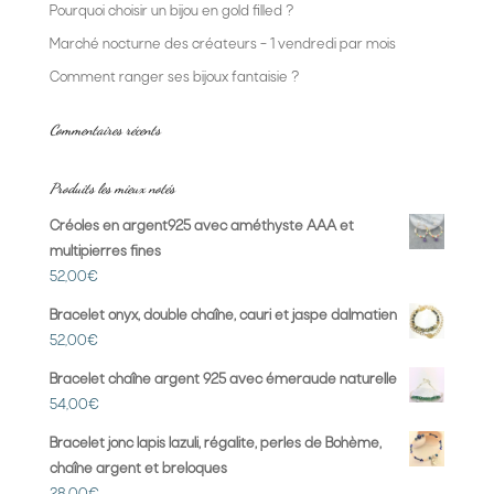
Pourquoi choisir un bijou en gold filled ?
Marché nocturne des créateurs – 1 vendredi par mois
Comment ranger ses bijoux fantaisie ?
Commentaires récents
Produits les mieux notés
Créoles en argent925 avec améthyste AAA et
multipierres fines
52,00
€
Bracelet onyx, double chaîne, cauri et jaspe dalmatien
52,00
€
Bracelet chaîne argent 925 avec émeraude naturelle
54,00
€
Bracelet jonc lapis lazuli, régalite, perles de Bohème,
chaîne argent et breloques