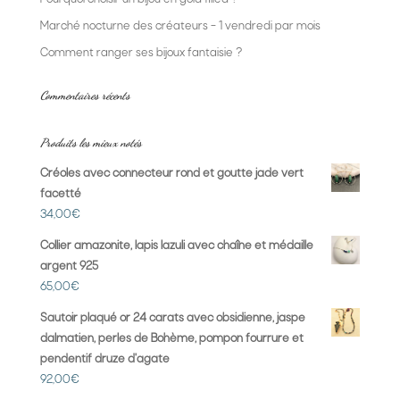
Marché nocturne des créateurs – 1 vendredi par mois
Comment ranger ses bijoux fantaisie ?
Commentaires récents
Produits les mieux notés
Créoles avec connecteur rond et goutte jade vert
facetté
34,00
€
Collier amazonite, lapis lazuli avec chaîne et médaille
argent 925
65,00
€
Sautoir plaqué or 24 carats avec obsidienne, jaspe
dalmatien, perles de Bohème, pompon fourrure et
pendentif druze d'agate
92,00
€