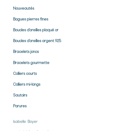
Nouveautés
Bagues pierres
fines
Boucles d’oreilles plaqué or
Boucles d’oreilles argent 925
Bracelets joncs
Bracelets gourmette
Colliers courts
Colliers mi-longs
Sautoirs
Parures
Isabelle Boyer