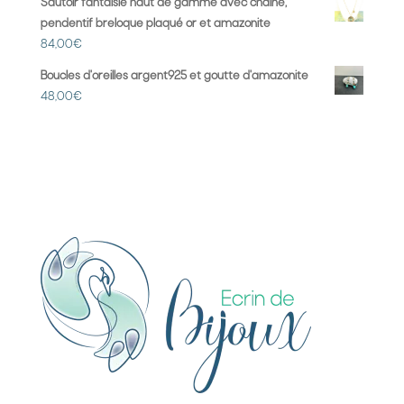
Sautoir fantaisie haut de gamme avec chaîne,
pendentif breloque plaqué or et amazonite
84,00
€
Boucles d'oreilles argent925 et goutte d'amazonite
48,00
€