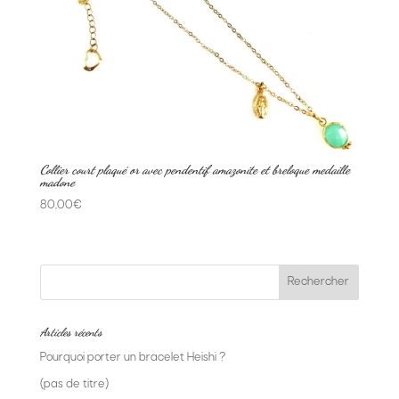
Collier court plaqué or avec pendentif amazonite et breloque medaille
madone
80,00
€
Articles récents
Pourquoi porter un bracelet Heishi ?
(pas de titre)