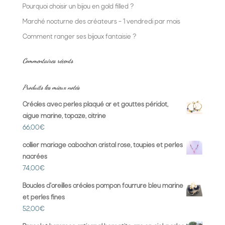
Pourquoi choisir un bijou en gold filled ?
Marché nocturne des créateurs – 1 vendredi par mois
Comment ranger ses bijoux fantaisie ?
Commentaires récents
Produits les mieux notés
Créoles avec perles plaqué or et gouttes péridot,
aigue marine, topaze, citrine
66,00
€
collier mariage cabochon cristal rose, toupies et perles
nacrées
74,00
€
Boucles d'oreilles créoles pompon fourrure bleu marine
et perles fines
52,00
€