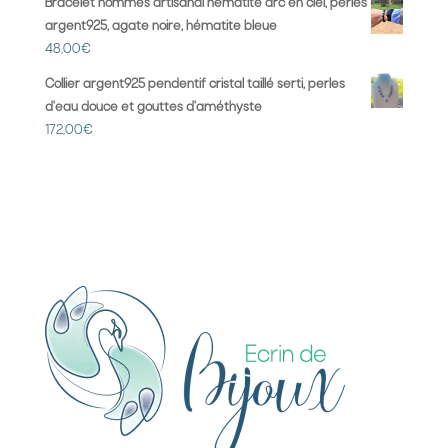
Bracelet hommes artisanal hematite arc en ciel, perles
argent925, agate noire, hématite bleue
48,00
€
Collier argent925 pendentif cristal taillé serti, perles
d'eau douce et gouttes d'améthyste
172,00
€