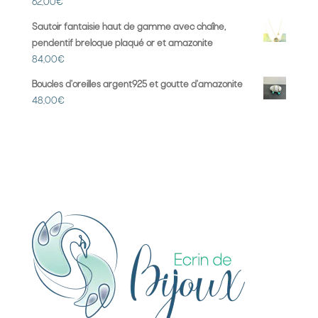
62,00
€
Sautoir fantaisie haut de gamme avec chaîne,
pendentif breloque plaqué or et amazonite
84,00
€
Boucles d'oreilles argent925 et goutte d'amazonite
48,00
€