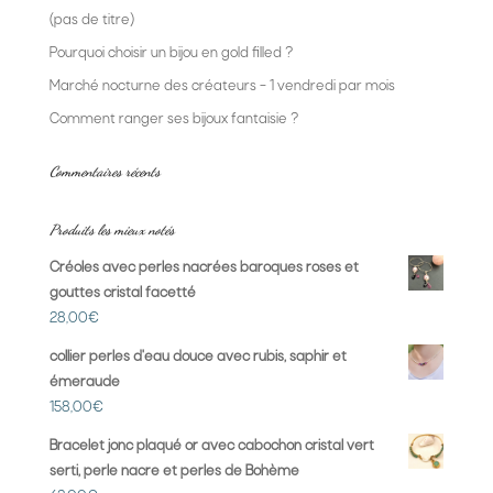
(pas de titre)
Pourquoi choisir un bijou en gold filled ?
Marché nocturne des créateurs – 1 vendredi par mois
Comment ranger ses bijoux fantaisie ?
Commentaires récents
Produits les mieux notés
Créoles avec perles nacrées baroques roses et
gouttes cristal facetté
28,00
€
collier perles d'eau douce avec rubis, saphir et
émeraude
158,00
€
Bracelet jonc plaqué or avec cabochon cristal vert
serti, perle nacre et perles de Bohème