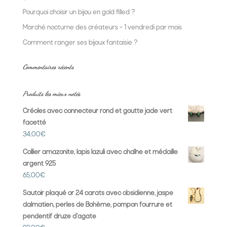
Pourquoi choisir un bijou en gold filled ?
Marché nocturne des créateurs – 1 vendredi par mois
Comment ranger ses bijoux fantaisie ?
Commentaires récents
Produits les mieux notés
Créoles avec connecteur rond et goutte jade vert
facetté
34,00
€
Collier amazonite, lapis lazuli avec chaîne et médaille
argent 925
65,00
€
Sautoir plaqué or 24 carats avec obsidienne, jaspe
dalmatien, perles de Bohème, pompon fourrure et
pendentif druze d'agate