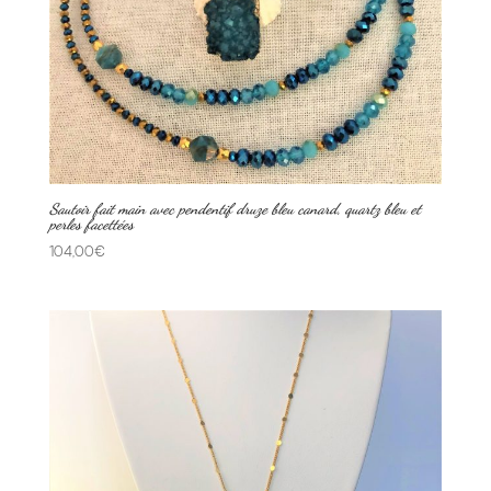
Sautoir fait main avec pendentif druze bleu canard, quartz bleu et
perles facettées
104,00
€