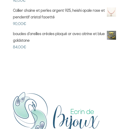
92,00
€
Collier chaine et perles argent 925, heishi opale rose et
pendentif cristal facetté
90,00
€
boucles d'oreilles créoles plaqué or avec citrine et blue
goldstone
84,00
€