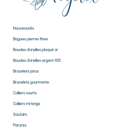
Nouveautés
Bagues pierres
fines
Boucles d’oreilles plaqué or
Boucles d’oreilles argent 925
Bracelets joncs
Bracelets gourmette
Colliers courts
Colliers mi-longs
Sautoirs
Parures