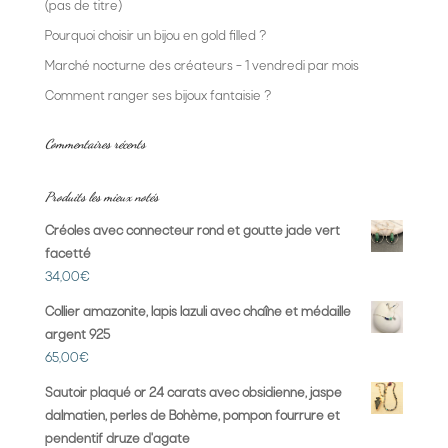
(pas de titre)
Pourquoi choisir un bijou en gold filled ?
Marché nocturne des créateurs – 1 vendredi par mois
Comment ranger ses bijoux fantaisie ?
Commentaires récents
Produits les mieux notés
Créoles avec connecteur rond et goutte jade vert
facetté
34,00
€
Collier amazonite, lapis lazuli avec chaîne et médaille
argent 925
65,00
€
Sautoir plaqué or 24 carats avec obsidienne, jaspe
dalmatien, perles de Bohème, pompon fourrure et
pendentif druze d'agate