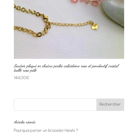
Sautoir plaqué or chaîne perlée calcédoine rose et pendentif cristal
taillé rose pâle
144,00
€
Articles récents
Pourquoi porter un bracelet Heishi ?