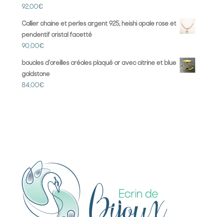
92,00
€
Collier chaine et perles argent 925, heishi opale rose et
pendentif cristal facetté
90,00
€
boucles d'oreilles créoles plaqué or avec citrine et blue
goldstone
84,00
€