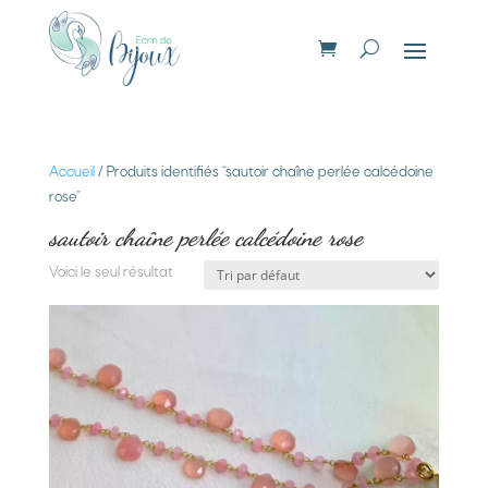
Accueil
/ Produits identifiés “sautoir chaîne perlée calcédoine
rose”
sautoir chaîne perlée calcédoine rose
Voici le seul résultat