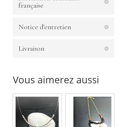
main
française
bague
et
sautoir
Notice d'entretien
perle
de
lune
et
Livraison
perles
de
Murano
Vous aimerez aussi
Produits similaires