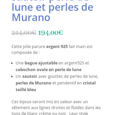
lune et perles de
Murano
Le
Le
214,00
€
194,00
€
prix
prix
initial
actuel
Cette jolie parure
argent 925
fait main est
était :
est :
composée de :
214,00€.
194,00€.
Une
bague ajustable
en argent925 et
cabochon ovale en perle de lune
Un
sautoir
avec gouttes de perles de lune,
perles de Murano
et pendentif en
cristal
taillé bleu
Ces bijoux seront mis en valeur avec un
vêtement aux lignes droites et fluides dans les
tons de blanc crème ou noir. Leur style