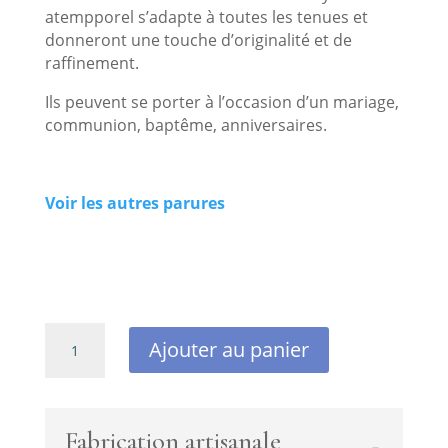
atempporel s’adapte à toutes les tenues et
donneront une touche d’originalité et de
raffinement.
Ils peuvent se porter à l’occasion d’un mariage,
communion, baptême, anniversaires.
Voir les autres parures
quantité
Ajouter au panier
de
Parure
argent925
fait
Fabrication artisanale