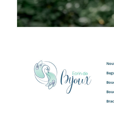
Nou
Bagu
Bouc
Bouc
Brac