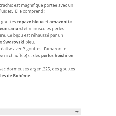
prix :
trachic est magnifique portée avec un
94,00€
fluides. Elle comprend :
à
310,00€
c gouttes
topaze bleue
et
amazonite
,
leue canard
et minuscules perles
ire. Ce bijou est réhaussé par un
le
Swarovski
bleu.
éalisé avec 3 gouttes d’amazonite
ée ni chauffée) et des
perles heishi en
 avec dormeuses argent225, des gouttes
les de Bohème
.