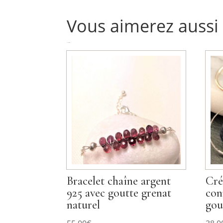
Vous aimerez aussi
Produits similaires
Bracelet chaîne argent
Cré
925 avec goutte grenat
con
naturel
gou