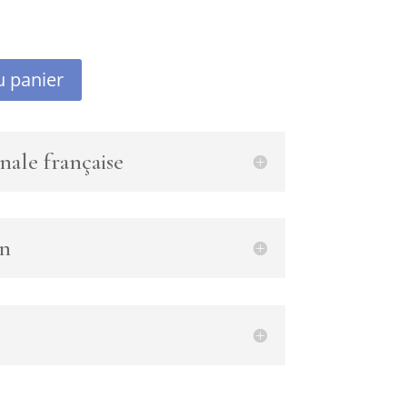
u panier
nale française
en