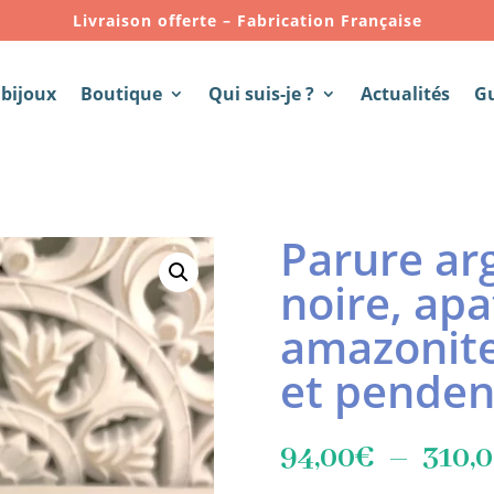
Livraison offerte – Fabrication Française
 bijoux
Boutique
Qui suis-je ?
Actualités
G
Parure ar
noire, apa
amazonite
et pendenti
94,00
€
–
310,