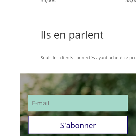
55,00
€
38,0
Ils en parlent
Commentaires
Seuls les clients connectés ayant acheté ce prod
S'abonner