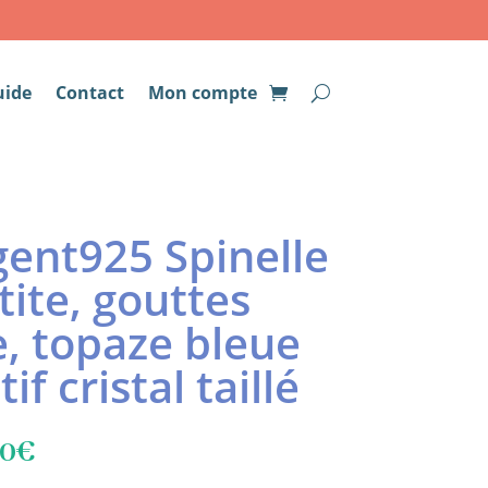
uide
Contact
Mon compte
gent925 Spinelle
tite, gouttes
, topaze bleue
f cristal taillé
Plage
00
€
de