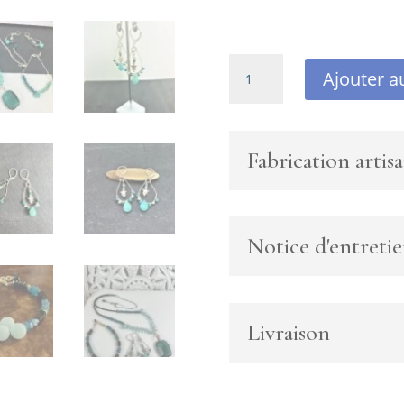
quantité
Ajouter a
de
Parure
argent925
Spinelle
Fabrication artisa
noire,
apatite,
gouttes
amazonite,
Notice d'entreti
topaze
bleue
et
pendentif
Livraison
cristal
taillé