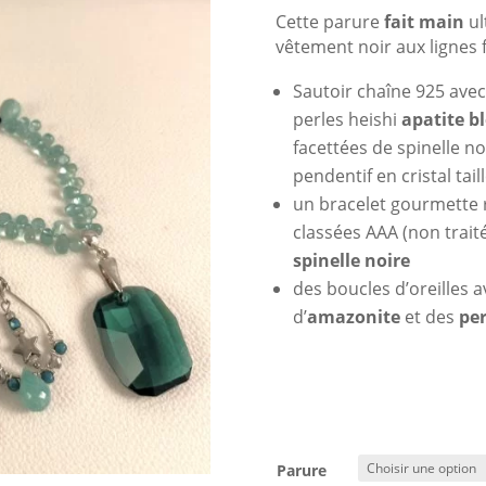
Cette parure
fait main
ul
vêtement noir aux lignes 
Sautoir chaîne 925 ave
perles heishi
apatite b
facettées de spinelle no
pendentif en cristal tail
un bracelet gourmette r
classées AAA (non trait
spinelle noire
des boucles d’oreilles
d’
amazonite
et des
per
Parure