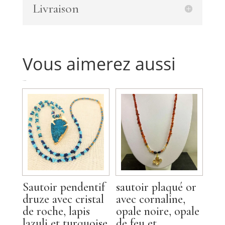
Livraison
pendentif
cristal
taillé
bleu
Vous aimerez aussi
Produits similaires
Sautoir pendentif
sautoir plaqué or
druze avec cristal
avec cornaline,
de roche, lapis
opale noire, opale
lazuli et turquoise
de feu et