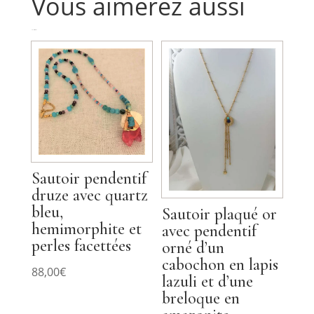
Vous aimerez aussi
Produits similaires
Sautoir pendentif
druze avec quartz
bleu,
Sautoir plaqué or
hemimorphite et
avec pendentif
perles facettées
orné d’un
cabochon en lapis
88,00
€
lazuli et d’une
breloque en