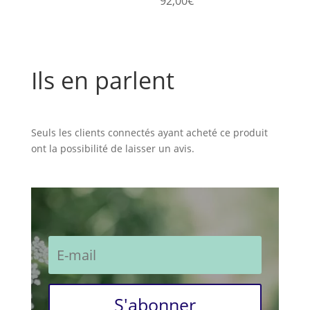
92,00
€
Ils en parlent
Commentaires
Seuls les clients connectés ayant acheté ce produit
ont la possibilité de laisser un avis.
S'abonner