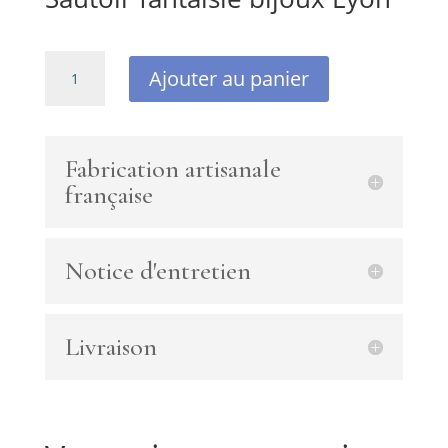
quantité
Ajouter au panier
de
Sautoir
pendentif
quartz
Fabrication artisanale
rutile
française
et
chaîne
perlée
Notice d'entretien
de
gouttes
en
perles
Livraison
de
lune