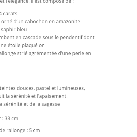
et l’élégance. Il est composé de :
4 carats
é orné d’un cabochon en amazonite
saphir bleu
ombent en cascade sous le pendentif dont
une étoile plaqué or
rallonge strié agrémentée d’une perle en
 teintes douces, pastel et lumineuses,
it la sérénité et l’apaisement.
a sérénité et de la sagesse
 : 38 cm
de rallonge : 5 cm