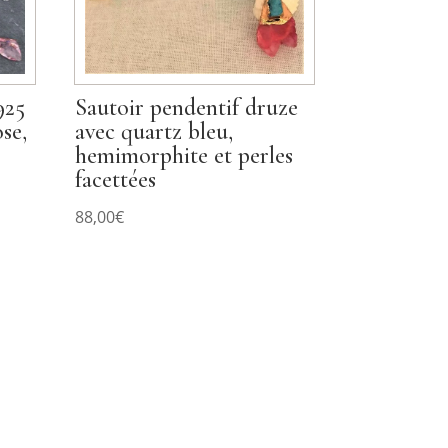
925
Sautoir pendentif druze
ose,
avec quartz bleu,
hemimorphite et perles
facettées
88,00
€