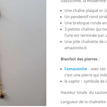
classicisme, la modernité 
Une chaîne plaqué or 2
Un pendentif rond stri
Une breloque ronde en 
3 petites chaînes qui t
l’une est terminée par 
Une jolie chaînette de 
amazonite.b
Bienfait des pierres :
l’amazonite
: avec ses
c’est une pierre qui indu
le saphir : symbole de l
Hauteur totale du sautoir
Longueur de la chaînette 