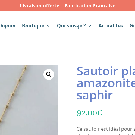
Livraison offerte – Fabrication Française
 bijoux
Boutique
Qui suis-je ?
Actualités
G
Sautoir p
amazonite
saphir
92,00
€
Ce sautoir est idéal pour s