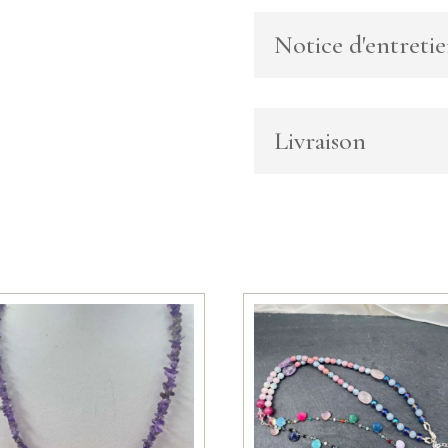
et
breloque
Notice d'entreti
en
saphir
Livraison