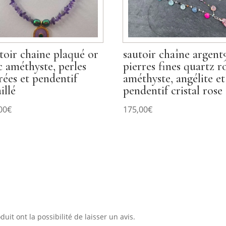
toir chaine plaqué or
sautoir chaîne argent
c améthyste, perles
pierres fines quartz r
rées et pendentif
améthyste, angélite et
illé
pendentif cristal rose
00
€
175,00
€
uit ont la possibilité de laisser un avis.