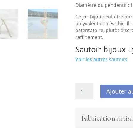
Diamètre du pendentif :
Ce joli bijou peut être port
polyvalent et très chic. Il 
ostentatoire, plutôt discr
raffinement.
Sautoir bijoux 
Voir les autres sautoirs
quantité
Ajouter a
de
Sautoir
plaqué
or
Fabrication artisa
avec
amazonite