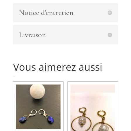
citrine
Notice d'entretien
et
blue
goldstone
Livraison
Vous aimerez aussi
Produits similaires