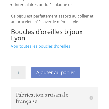
intercalaires ondulés plaqué or
Ce bijou est parfaitement assorti au collier et
au bracelet créés avec le même style.
Boucles d’oreilles bijoux
Lyon
Voir toutes les boucles d’oreilles
quantité
Ajouter au panier
de
boucles
d'oreilles
créoles
Fabrication artisanale
plaqué
française
or
avec