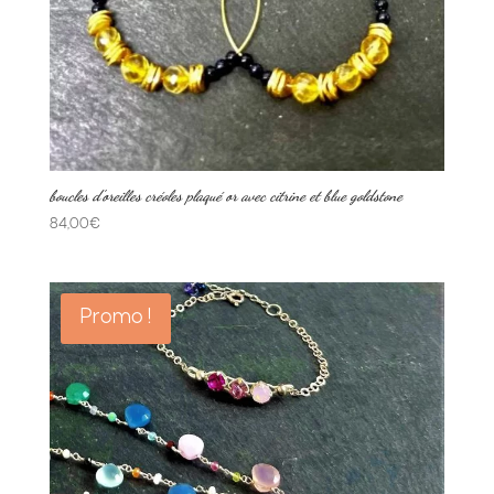
boucles d’oreilles créoles plaqué or avec citrine et blue goldstone
84,00
€
Promo !