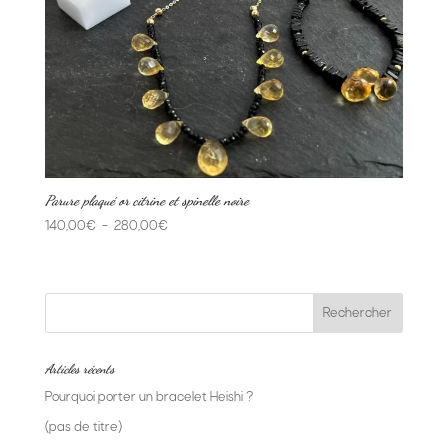
Parure plaqué or citrine et spinelle noire
Plage
140,00
€
–
280,00
€
de
prix :
140,00€
à
280,00€
Articles récents
Pourquoi porter un bracelet Heishi ?
(pas de titre)