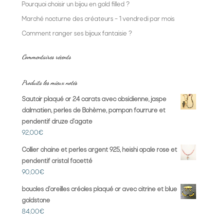
Pourquoi choisir un bijou en gold filled ?
Marché nocturne des créateurs – 1 vendredi par mois
Comment ranger ses bijoux fantaisie ?
Commentaires récents
Produits les mieux notés
Sautoir plaqué or 24 carats avec obsidienne, jaspe
dalmatien, perles de Bohème, pompon fourrure et
pendentif druze d'agate
92,00
€
Collier chaine et perles argent 925, heishi opale rose et
pendentif cristal facetté
90,00
€
boucles d'oreilles créoles plaqué or avec citrine et blue
goldstone
84,00
€