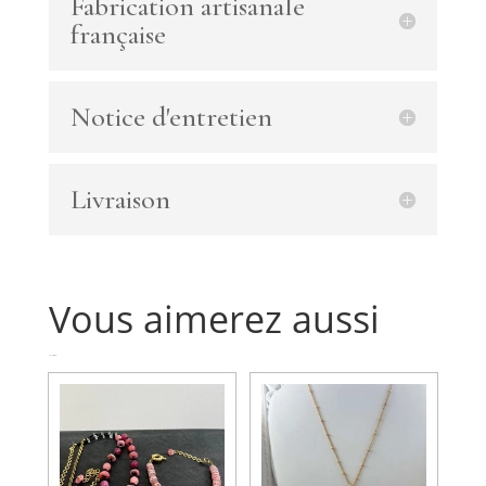
Fabrication artisanale
et
française
chaine
plaqué
or
Notice d'entretien
avec
spinelle
noire
et
Livraison
breloque
Vous aimerez aussi
Produits similaires