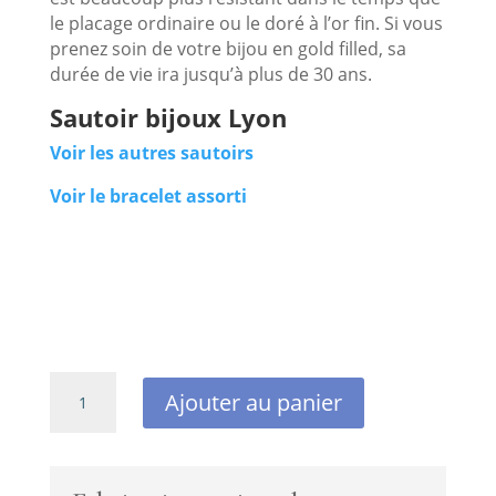
le placage ordinaire ou le doré à l’or fin. Si vous
prenez soin de votre bijou en gold filled, sa
durée de vie ira jusqu’à plus de 30 ans.
Sautoir bijoux Lyon
Voir les autres sautoirs
Voir le bracelet assorti
quantité
Ajouter au panier
de
Sautoir
connecteur
byzantin